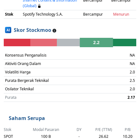
Internet Content & Information
Bercampur
Bercampur
(Global)
Stok
Spotify Technology S.A.
Bercampur
Menurun
Skor Stockmoo
AI
2.2
Konsensus Penganalisis
NA
Aktiviti Orang Dalam
NA
Volatiliti Harga
2.0
Purata Bergerak Teknikal
2.5
Osilator Teknikal
2.0
Purata
2.17
Saham Serupa
Stok
Modal Pasaran
DY
P/E (TTM)
P/B
SPOT
100 B
-
26.62
10.20