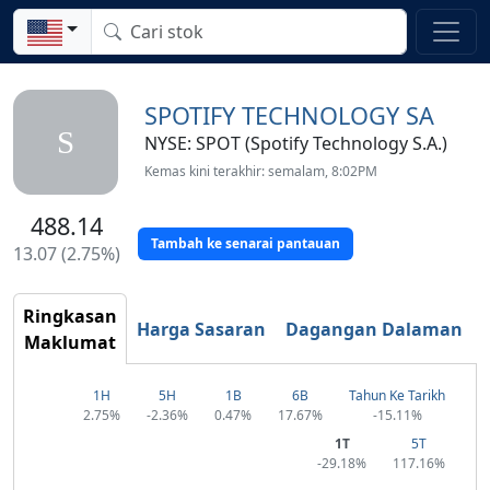
SPOTIFY TECHNOLOGY SA
S
NYSE: SPOT (Spotify Technology S.A.)
Kemas kini terakhir: semalam, 8:02PM
488.14
Tambah ke senarai pantauan
13.07 (2.75%)
Ringkasan
Harga Sasaran
Dagangan Dalaman
Maklumat
1H
5H
1B
6B
Tahun Ke Tarikh
2.75%
-2.36%
0.47%
17.67%
-15.11%
1T
5T
-29.18%
117.16%