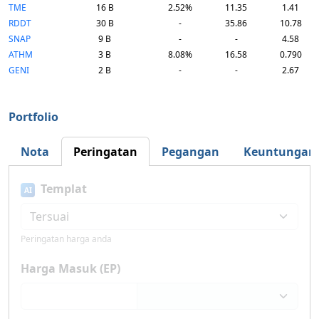
TME
16 B
2.52%
11.35
1.41
RDDT
30 B
-
35.86
10.78
SNAP
9 B
-
-
4.58
ATHM
3 B
8.08%
16.58
0.790
GENI
2 B
-
-
2.67
Portfolio
Nota
Peringatan
Pegangan
Keuntungan
Templat
AI
Peringatan harga anda
Harga Masuk (EP)