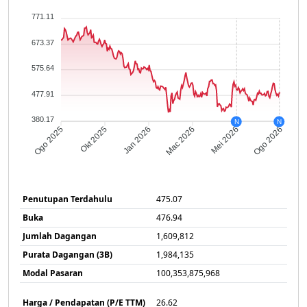
771.11
673.37
575.64
477.91
380.17
N
N
Ogo 2025
Okt 2025
Jan 2026
Mac 2026
Mei 2026
Ogo 2026
Penutupan Terdahulu
475.07
Buka
476.94
Jumlah Dagangan
1,609,812
Purata Dagangan (3B)
1,984,135
Modal Pasaran
100,353,875,968
Harga / Pendapatan (P/E TTM)
26.62