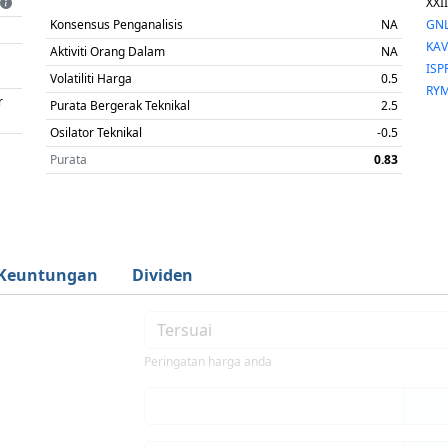
XXII
Konsensus Penganalisis
NA
GN
KAV
Aktiviti Orang Dalam
NA
ISP
Volatiliti Harga
0.5
RY
r
Purata Bergerak Teknikal
2.5
Osilator Teknikal
-0.5
Purata
0.83
Keuntungan
Dividen
Peringatan harga anda