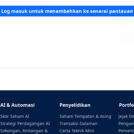
Log masuk untuk menambahkan ke senarai pantauan
AI & Automasi
Penyelidikan
Portfo
Skor Saham AI
Saham Tempatan & Asing
Jejak D
Strategi Perdagangan AI
Transaksi Dalaman
Penguru
Sokongan, Rintangan &
Carta Teknik Mini
Pemant