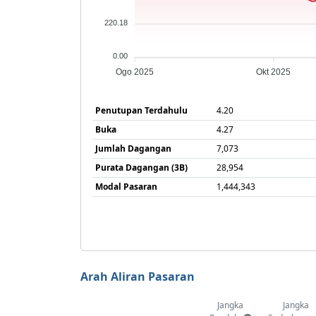
220.18
0.00
Ogo 2025
Okt 2025
Penutupan Terdahulu
4.20
Buka
4.27
Jumlah Dagangan
7,073
Purata Dagangan (3B)
28,954
Modal Pasaran
1,444,343
Arah Aliran Pasaran
Jangka
Jangka