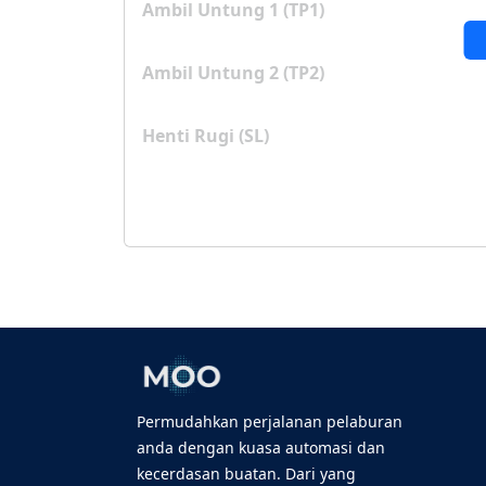
Ambil Untung 1 (TP1)
Ambil Untung 2 (TP2)
Henti Rugi (SL)
Permudahkan perjalanan pelaburan
anda dengan kuasa automasi dan
kecerdasan buatan. Dari yang