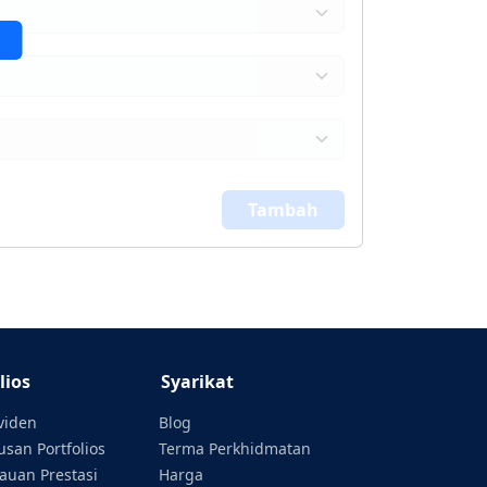
Tambah
lios
Syarikat
ividen
Blog
san Portfolios
Terma Perkhidmatan
auan Prestasi
Harga