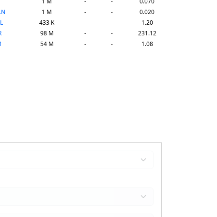
1 M
-
-
0.070
LN
1 M
-
-
0.020
L
433 K
-
-
1.20
R
98 M
-
-
231.12
M
54 M
-
-
1.08