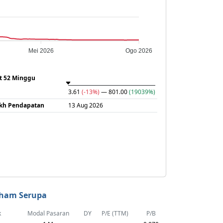
Mei 2026
Ogo 2026
at 52 Minggu
3.61
(-13%)
— 801.00
(19039%)
ikh Pendapatan
13 Aug 2026
ham Serupa
k
Modal Pasaran
DY
P/E (TTM)
P/B