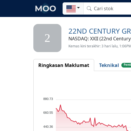
22ND CENTURY GR
2
NASDAQ: XXII (22nd Century
Kemas kini terakhir: 3 hari lalu, 1:06P
Ringkasan Maklumat
Teknikal
Pemb
880.73
660.55
440.36