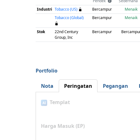
Pendek
Sederhana
Industri
Tobacco (US)
Bercampur
Menaik
Tobacco (Global)
Bercampur
Menaik
Stok
22nd Century
Bercampur
Bercampu
Group, Inc
Portfolio
Nota
Peringatan
Pegangan
Templat
AI
Harga Masuk (EP)