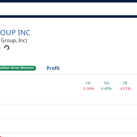
OUP INC
 Group, Inc)
M
Profil
alikan Aliran Menurun
1H
5H
1B
-0.36%
6.49%
-4.01%