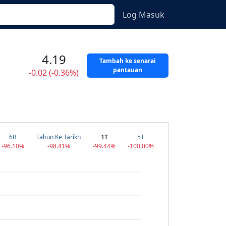
Log Masuk
4.19
Tambah ke senarai
pantauan
-0.02 (-0.36%)
6B
Tahun Ke Tarikh
1T
5T
-96.10%
-98.41%
-99.44%
-100.00%