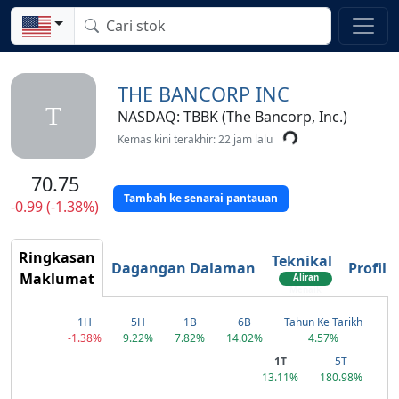
THE BANCORP INC
T
NASDAQ: TBBK (The Bancorp, Inc.)
Kemas kini terakhir: 22 jam lalu
70.75
Tambah ke senarai pantauan
-0.99 (-1.38%)
Ringkasan
Teknikal
Dagangan Dalaman
Profil
Maklumat
Aliran
Menaik
1H
5H
1B
6B
Tahun Ke Tarikh
-1.38%
9.22%
7.82%
14.02%
4.57%
1T
5T
13.11%
180.98%