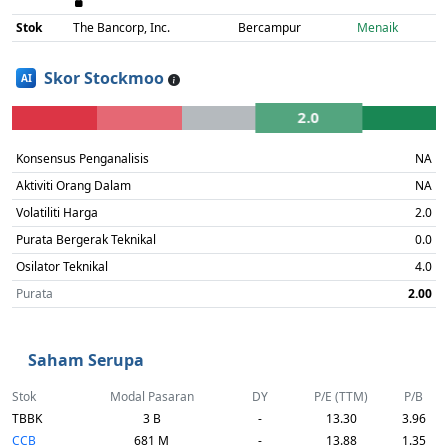
Stok
The Bancorp, Inc.
Bercampur
Menaik
Skor Stockmoo
AI
2.0
Konsensus Penganalisis
NA
Aktiviti Orang Dalam
NA
Volatiliti Harga
2.0
Purata Bergerak Teknikal
0.0
Osilator Teknikal
4.0
Purata
2.00
Saham Serupa
Stok
Modal Pasaran
DY
P/E (TTM)
P/B
TBBK
3 B
-
13.30
3.96
CCB
681 M
-
13.88
1.35