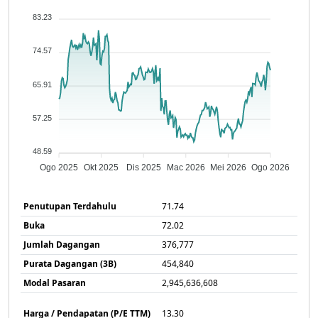
83.23
74.57
65.91
57.25
48.59
Ogo 2025
Okt 2025
Dis 2025
Mac 2026
Mei 2026
Ogo 2026
Penutupan Terdahulu
71.74
Buka
72.02
Jumlah Dagangan
376,777
Purata Dagangan (3B)
454,840
Modal Pasaran
2,945,636,608
Harga / Pendapatan (P/E TTM)
13.30