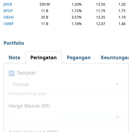
JMSB
330 M
1.20%
13.50
1.20
BPOP
11 B
1.72%
11.79
1.75
HBAN
35 B
3.57%
13.35
1.19
UMBF
11 B
1.16%
12.07
1.46
Portfolio
Nota
Peringatan
Pegangan
Keuntungan
Templat
AI
Peringatan harga anda
Harga Masuk (EP)