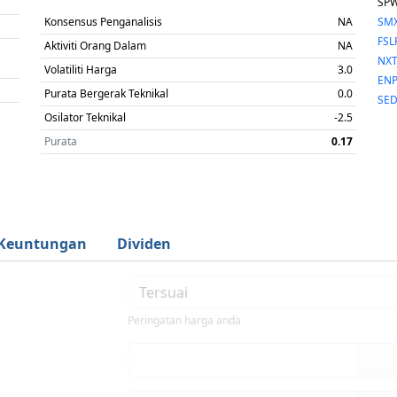
SP
Konsensus Penganalisis
NA
SM
FSL
Aktiviti Orang Dalam
NA
NX
Volatiliti Harga
3.0
EN
Purata Bergerak Teknikal
0.0
SE
Osilator Teknikal
-2.5
Purata
0.17
Keuntungan
Dividen
Peringatan harga anda