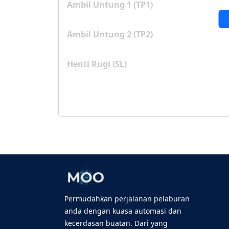
Ambil Untung 1 (TP1)
Ambil Untung 2 (TP2)
Henti Rugi (SL)
Permudahkan perjalanan pelaburan
anda dengan kuasa automasi dan
kecerdasan buatan. Dari yang