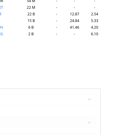
WR
54 M
-
-
-
XT
22 M
-
-
-
R
22 B
-
12.87
2.54
T
15 B
-
24.84
5.33
PH
6 B
-
41.46
4.20
DG
2 B
-
-
6.10