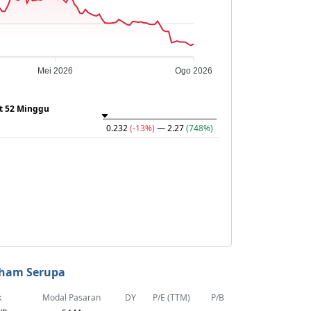
Mei 2026
Ogo 2026
at 52 Minggu
0.232
(-13%)
— 2.27
(748%)
ham Serupa
k
Modal Pasaran
DY
P/E (TTM)
P/B