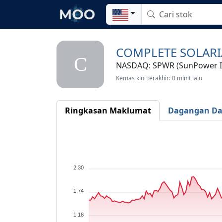
COMPLETE SOLARIA
C
NASDAQ: SPWR (SunPower I
Kemas kini terakhir: 0 minit lalu
Ringkasan Maklumat
Dagangan D
2.30
1.74
1.18