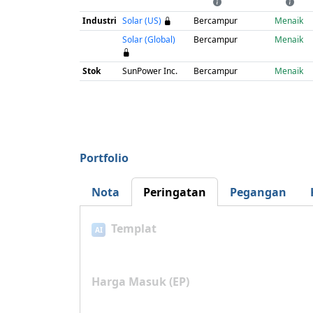
Industri
Solar (US)
Bercampur
Menaik
Solar (Global)
Bercampur
Menaik
Stok
SunPower Inc.
Bercampur
Menaik
Portfolio
Nota
Peringatan
Pegangan
Templat
AI
Harga Masuk (EP)