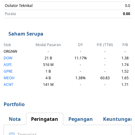
Osilator Teknikal
0.0
Purata
0.00
Saham Serupa
Stok
Modal Pasaran
DY
P/E (TTM)
P/B
ORGNW
-
-
-
-
DOW
21 B
11.17%
-
1.38
ASPI
516 M
-
-
1.74
GPRE
1 B
-
-
1.52
MEOH
4 B
1.38%
60.83
1.65
ACNT
141 M
-
-
1.71
Portfolio
Nota
Peringatan
Pegangan
Keuntungan
Templat