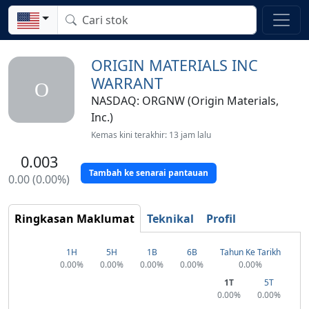
ORIGIN MATERIALS INC
WARRANT
O
NASDAQ: ORGNW (Origin Materials,
Inc.)
Kemas kini terakhir: 13 jam lalu
0.003
Tambah ke senarai pantauan
0.00 (0.00%)
Ringkasan Maklumat
Teknikal
Profil
1H
5H
1B
6B
Tahun Ke Tarikh
0.00%
0.00%
0.00%
0.00%
0.00%
1T
5T
0.00%
0.00%