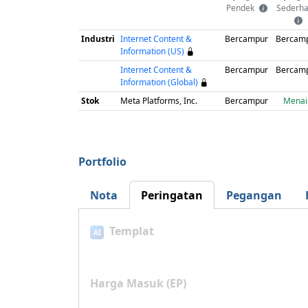
Pendek
Sederh
Industri
Internet Content &
Bercampur
Bercam
Information (US)
Internet Content &
Bercampur
Bercam
Information (Global)
Stok
Meta Platforms, Inc.
Bercampur
Menai
Portfolio
Nota
Peringatan
Pegangan
Templat
AI
Harga Masuk (EP)