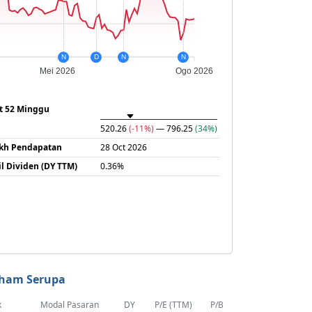
N
D
N
N
Mei 2026
Ogo 2026
at 52 Minggu
520.26
(-11%)
— 796.25
(34%)
ikh Pendapatan
28 Oct 2026
il Dividen (DY TTM)
0.36%
ham Serupa
k
Modal Pasaran
DY
P/E (TTM)
P/B