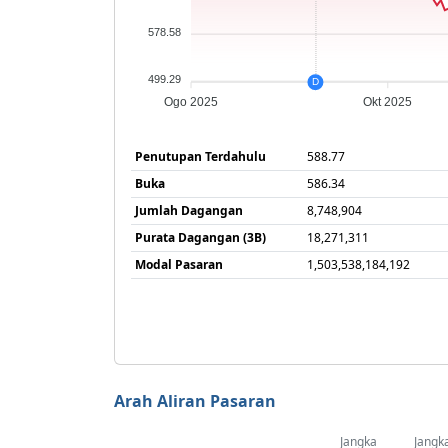
578.58
499.29
D
Ogo 2025
Okt 2025
Penutupan Terdahulu
588.77
Buka
586.34
Jumlah Dagangan
8,748,904
Purata Dagangan (3B)
18,271,311
Modal Pasaran
1,503,538,184,192
Arah Aliran Pasaran
Jangka
Jangk