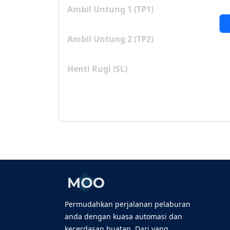
Ambil Untung 1 (TP1)
Ambil Untung 2 (TP2)
Henti Rugi (SL)
Permudahkan perjalanan pelaburan
anda dengan kuasa automasi dan
kecerdasan buatan. Dari yang