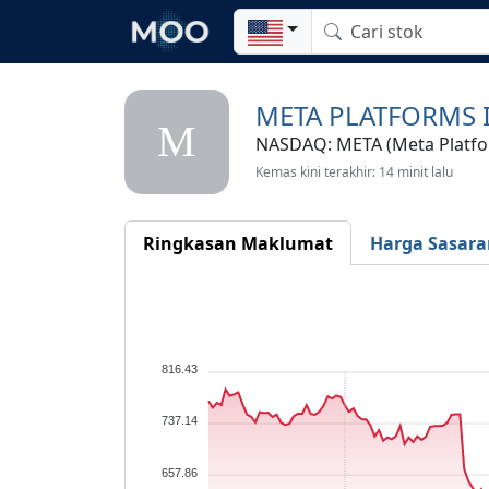
META PLATFORMS 
M
NASDAQ: META (Meta Platfor
Kemas kini terakhir: 14 minit lalu
Ringkasan Maklumat
Harga Sasara
816.43
737.14
657.86