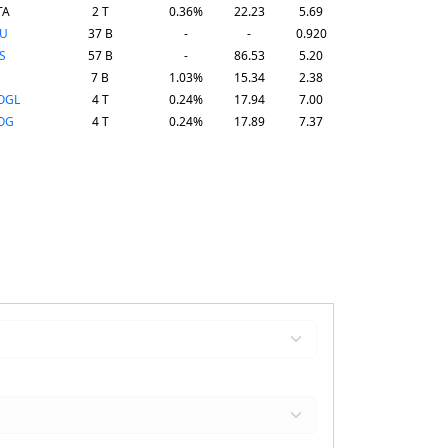
TA
2 T
0.36%
22.23
5.69
DU
37 B
-
-
0.920
S
57 B
-
86.53
5.20
7 B
1.03%
15.34
2.38
OGL
4 T
0.24%
17.94
7.00
OG
4 T
0.24%
17.89
7.37