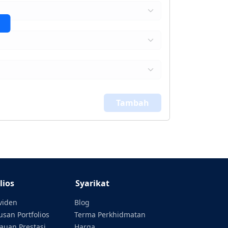
Tambah
lios
Syarikat
ividen
Blog
san Portfolios
Terma Perkhidmatan
auan Prestasi
Harga