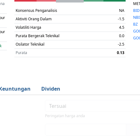
ana
ME
Konsensus Penganalisis
NA
BI
NBI
pur
Aktiviti Orang Dalam
-1.5
BZ
Volatiliti Harga
4.5
GO
pur
Purata Bergerak Teknikal
0.0
GO
Osilator Teknikal
-2.5
k
Purata
0.13
Keuntungan
Dividen
Peringatan harga anda