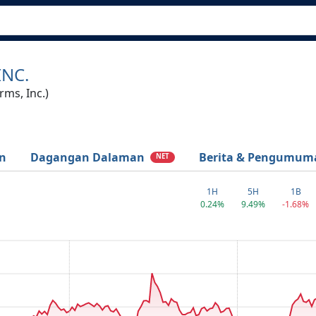
INC.
ms, Inc.)
n
Dagangan Dalaman
Berita & Pengumum
NET
1H
5H
1B
0.24%
9.49%
-1.68%