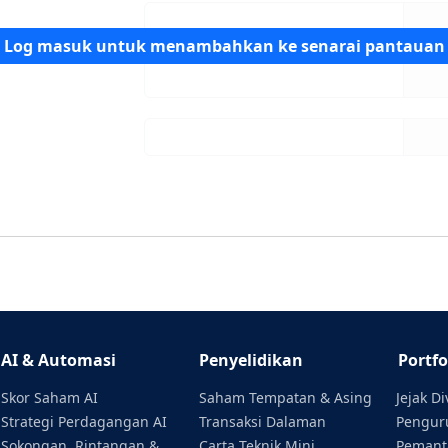
Log masuk untuk menambahkan ke senarai pantauan
AI & Automasi
Penyelidikan
Portfo
Skor Saham AI
Saham Tempatan & Asing
Jejak D
Strategi Perdagangan AI
Transaksi Dalaman
Penguru
Sokongan, Rintangan &
Carta Teknik Mini
Pemant