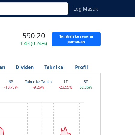
Log Masuk
590.20
Tambah ke senarai
pantauan
1.43 (0.24%)
an
Dividen
Teknikal
Profil
6B
Tahun Ke Tarikh
1T
5T
-10.77%
-9.26%
-23.55%
62.36%