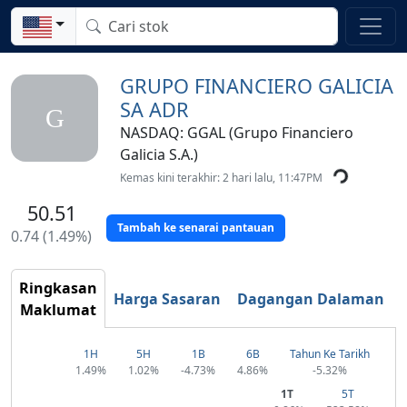
GRUPO FINANCIERO GALICIA
SA ADR
G
NASDAQ: GGAL (Grupo Financiero
Galicia S.A.)
Kemas kini terakhir: 2 hari lalu, 11:47PM
50.51
Tambah ke senarai pantauan
0.74 (1.49%)
Ringkasan
Harga Sasaran
Dagangan Dalaman
Maklumat
1H
5H
1B
6B
Tahun Ke Tarikh
1.49%
1.02%
-4.73%
4.86%
-5.32%
1T
5T