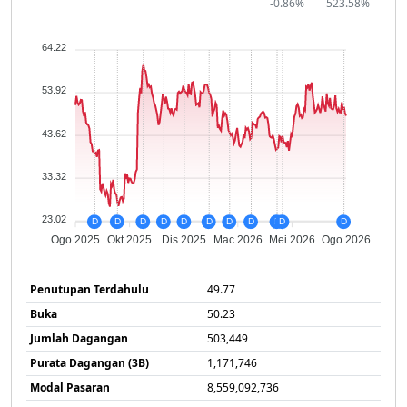
-0.86%
523.58%
64.22
53.92
43.62
33.32
23.02
D
D
D
D
D
D
D
D
D
D
D
Ogo 2025
Okt 2025
Dis 2025
Mac 2026
Mei 2026
Ogo 2026
Penutupan Terdahulu
49.77
Buka
50.23
Jumlah Dagangan
503,449
Purata Dagangan (3B)
1,171,746
Modal Pasaran
8,559,092,736