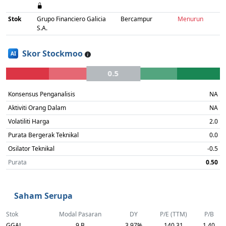
Stok
Grupo Financiero Galicia
Bercampur
Menurun
S.A.
Skor Stockmoo
AI
0.5
Konsensus Penganalisis
NA
Aktiviti Orang Dalam
NA
Volatiliti Harga
2.0
Purata Bergerak Teknikal
0.0
Osilator Teknikal
-0.5
Purata
0.50
Saham Serupa
Stok
Modal Pasaran
DY
P/E (TTM)
P/B
GGAL
9 B
3.97%
140.31
1.40