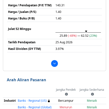
Harga / Pendapatan (P/E TTM)
140.31
Harga / Jualan (P/S)
1.40
Harga / Buku (P/B)
1.40
Julat 52 Minggu
25.89
(-48%)
— 62.52
(23%)
Tarikh Pendapatan
25 Aug 2026
Hasil Dividen (DY TTM)
3.97%
Arah Aliran Pasaran
Jangka Pendek
Jangka Sederhana
Industri
Banks - Regional (US)
Bercampur
Menaik
Banks - Regional (Global)
Menurun
Menaik