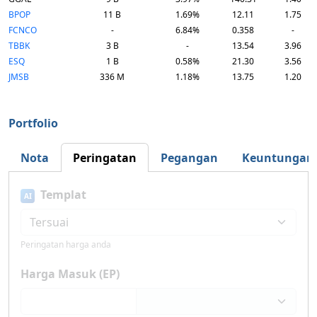
BPOP
11 B
1.69%
12.11
1.75
FCNCO
-
6.84%
0.358
-
TBBK
3 B
-
13.54
3.96
ESQ
1 B
0.58%
21.30
3.56
JMSB
336 M
1.18%
13.75
1.20
Portfolio
Nota
Peringatan
Pegangan
Keuntungan
Templat
AI
Peringatan harga anda
Harga Masuk (EP)